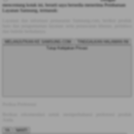
mencentang kotak ini, berarti saya bersedia menerima Pembaruan
Layanan Samsung, termasuk:
Layanan dan informasi pemasaran Samsung.com, berikut produk
baru dan pengumuman layanan serta penawaran khusus, peristiwa
dan buletin berkalanya.
MELANJUTKAN KE SAMSUNG.COM
TINGGALKAN HALAMAN INI
Tutup Kebijakan Privasi
Periksa Preferensi
Berikan rekomendasi untuk memperbaharui preferensi produk
Anda.
YA
NANTI