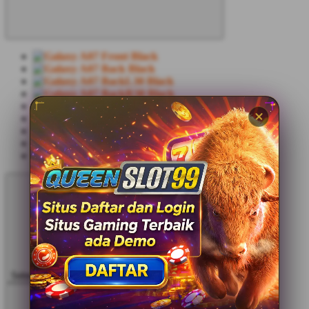
Sebelumnya