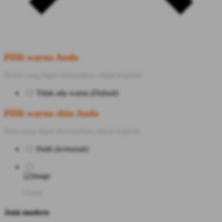
Pilih warna Anda
Bezel yang dapat disesuaikan dijual terpisah
Tidak ada warna
(Default)
Pilih warna skin Anda
Skin yang dapat disesuaikan, dijual terpisah
Putih
(termasuk)
Habis
Jenis modern