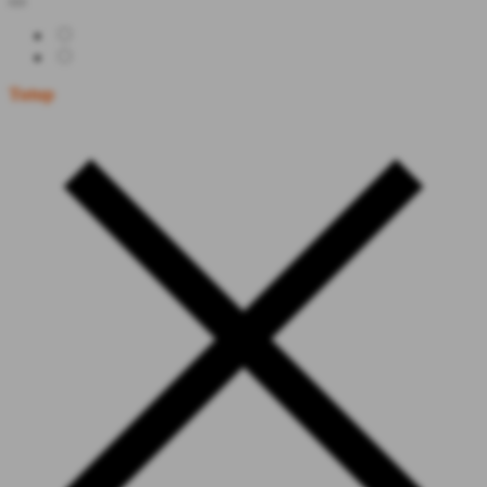
Tutup