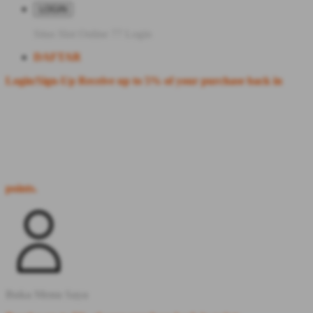
LOGIN
Situs Slot Online 77 Login
DAFTAR
Login/Sign-Up
Receive up to 5% of your purchase back in
points.
Buka Menu Saya