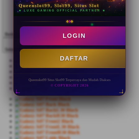
Queenslot99, Slot99, Situs Slot
★ LUXE GAMING OFFICIAL PARTNER ★
Berikutnya
LOGIN
Sebelumnya
Berikutnya
DAFTAR
Queenslot99 Situs Slot99 Terpercaya dan Mudah Diakses
© COPYRIGHT 2026
+4 lebih banyak