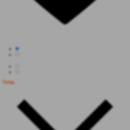
Tutup