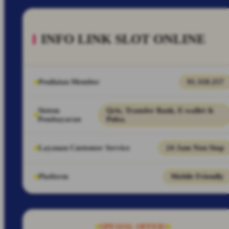
INFO LINK SLOT ONLINE
Penilaian Member
91.318.257
Sistem
Qris, Transfer Bank, E-wallet &
Pembayaran
Pulsa.
Layanan Customer Service
24 Jam Non Stop
Platform
Mobile Friendly
SPESIAL OFFER!