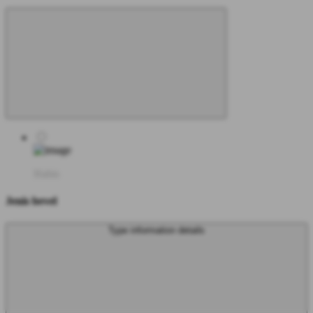
Habis
Jenis bevel
Type information details