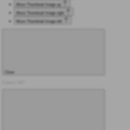
Move Thumbnail Image up
Move Thumbnail Image right
Move Thumbnail Image left
Close
Galaxy A07