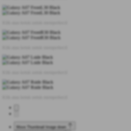
Klik atau ketuk untuk memperkecil
Klik atau ketuk untuk memperkecil
Klik atau ketuk untuk memperkecil
Klik atau ketuk untuk memperkecil
Move Thumbnail Image down